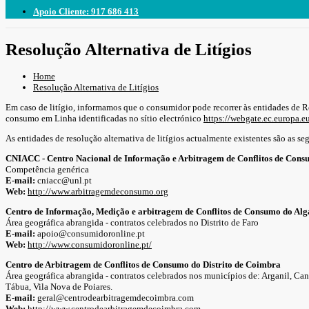
Apoio Cliente: 917 686 413
Resolução Alternativa de Litígios
Home
Resolução Alternativa de Litígios
Em caso de litígio, informamos que o consumidor pode recorrer às entidades de R
consumo em Linha identificadas no sítio electrónico
https://webgate.ec.europa.e
As entidades de resolução alternativa de litígios actualmente existentes são as se
CNIACC - Centro Nacional de Informação e Arbitragem de Conflitos de Con
Competência genérica
E-mail:
cniacc@unl.pt
Web:
http://www.arbitragemdeconsumo.org
Centro de Informação, Medição e arbitragem de Conflitos de Consumo do Alg
Área geográfica abrangida - contratos celebrados no Distrito de Faro
E-mail:
apoio@consumidoronline.pt
Web:
http://www.consumidoronline.pt/
Centro de Arbitragem de Conflitos de Consumo do Distrito de Coimbra
Área geográfica abrangida - contratos celebrados nos municípios de: Arganil, C
Tábua, Vila Nova de Poiares.
E-mail:
geral@centrodearbitragemdecoimbra.com
Web:
http://www.centrodearbitragemdecoimbra.com