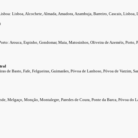
isboa: Lisboa, Alcochete, Almada, Amadora, Azambuja, Barreiro, Cascais, Lisboa, L
t
Porto: Arouca, Espinho, Gondomar, Maia, Matosinhos, Oliveira de Azeméis, Porto, P
tral
iras de Basto, Fafe, Felgueiras, Guimarães, Póvoa de Lanhoso, Póvoa de Varzim, San
nde, Melgaço, Monção, Montalegre, Paredes de Coura, Ponte da Barca, Póvoa do Lan