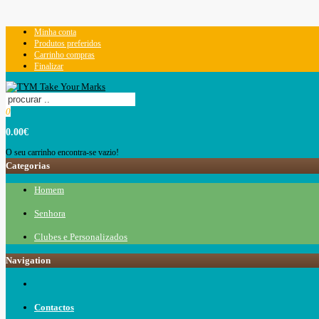
Minha conta
Produtos preferidos
Carrinho compras
Finalizar
0
0.00€
O seu carrinho encontra-se vazio!
Categorias
Homem
Senhora
Clubes e Personalizados
Navigation
Contactos