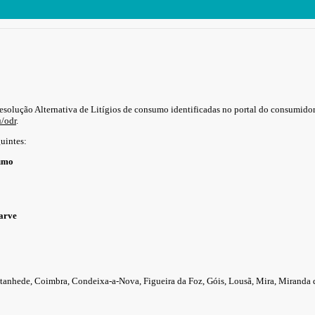
esolução Alternativa de Litígios de consumo identificadas no portal do consumidor,
u/odr
.
guintes:
sumo
arve
antanhede, Coimbra, Condeixa-a-Nova, Figueira da Foz, Góis, Lousã, Mira, Miranda