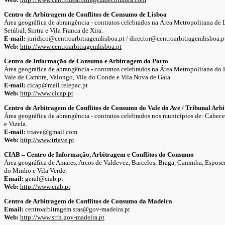
Centro de Arbitragem de Conflitos de Consumo de Lisboa
Área geográfica de abrangência - contratos celebrados na Área Metropolitana de L
Setúbal, Sintra e Vila Franca de Xira.
E-mail:
juridico@centroarbitragemlisboa.pt / director@centroarbitragemlisboa.p
Web:
http://www.centroarbitragemlisboa.pt
Centro de Informação de Consumo e Arbitragem do Porto
Área geográfica de abrangência - contratos celebrados na Área Metropolitana do 
Vale de Cambra, Valongo, Vila do Conde e Vila Nova de Gaia.
E-mail:
cicap@mail.telepac.pt
Web:
http://www.cicap.pt
Centro de Arbitragem de Conflitos de Consumo do Vale do Ave / Tribunal Arbi
Área geográfica de abrangência - contratos celebrados nos municípios de: Cabece
e Vizela.
E-mail:
triave@gmail.com
Web:
http://www.triave.pt
CIAB – Centro de Informação, Arbitragem e Conflitos do Consumo
Área geográfica de Amares, Arcos de Valdevez, Barcelos, Braga, Caminha, Espose
do Minho e Vila Verde.
Email:
geral@ciab.pt
Web:
http://www.ciab.pt
Centro de Arbitragem de Conflitos de Consumo da Madeira
Email:
centroarbitragem.sras@gov-madeira.pt
Web:
http://www.srrh.gov-madeira.pt