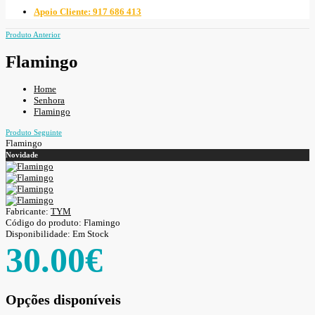
Apoio Cliente: 917 686 413
Produto Anterior
Flamingo
Home
Senhora
Flamingo
Produto Seguinte
Flamingo
Novidade
Fabricante:
TYM
Código do produto:
Flamingo
Disponibilidade:
Em Stock
30.00€
Opções disponíveis