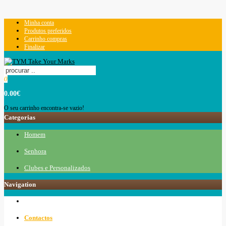
Minha conta
Produtos preferidos
Carrinho compras
Finalizar
0
0.00€
O seu carrinho encontra-se vazio!
Categorias
Homem
Senhora
Clubes e Personalizados
Navigation
Contactos