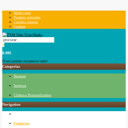
Minha conta
Produtos preferidos
Carrinho compras
Finalizar
0
0.00€
O seu carrinho encontra-se vazio!
Categorias
Homem
Senhora
Clubes e Personalizados
Navigation
Contactos