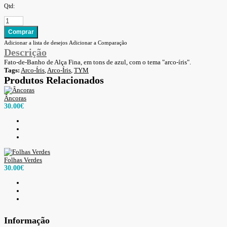
Qtd:
Adicionar a lista de desejos
Adicionar a Comparação
Descrição
Fato-de-Banho de Alça Fina, em tons de azul, com o tema "arco-íris".
Tags:
Arco-Íris
,
Arco-Íris
,
TYM
Produtos Relacionados
Âncoras
30.00€
Folhas Verdes
30.00€
Informação