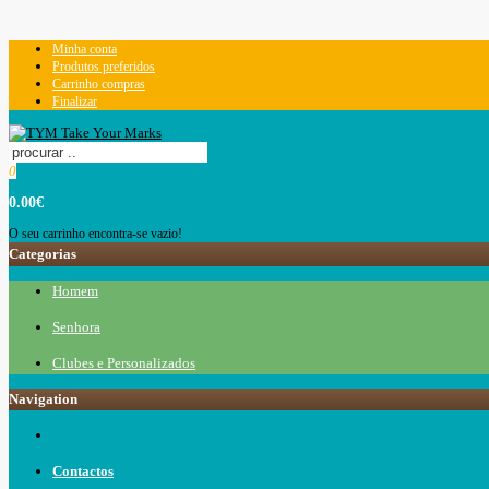
Minha conta
Produtos preferidos
Carrinho compras
Finalizar
0
0.00€
O seu carrinho encontra-se vazio!
Categorias
Homem
Senhora
Clubes e Personalizados
Navigation
Contactos