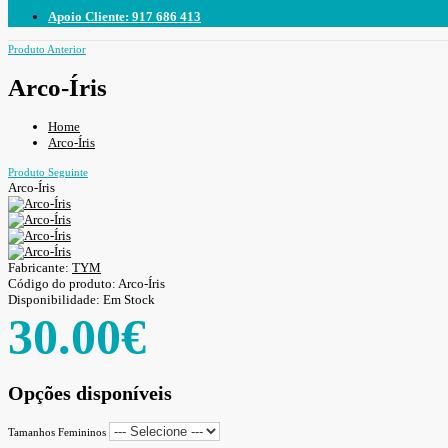
Apoio Cliente: 917 686 413
Produto Anterior
Arco-Íris
Home
Arco-Íris
Produto Seguinte
Arco-Íris
Fabricante:
TYM
Código do produto:
Arco-Íris
Disponibilidade:
Em Stock
30.00€
Opções disponíveis
Tamanhos Femininos