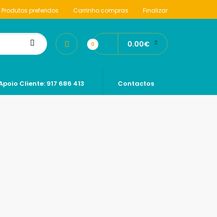
Produtos preferidos
Carrinho compras
Finalizar
0.00€
0
Apoio Cliente: 917 686 413
Contactos