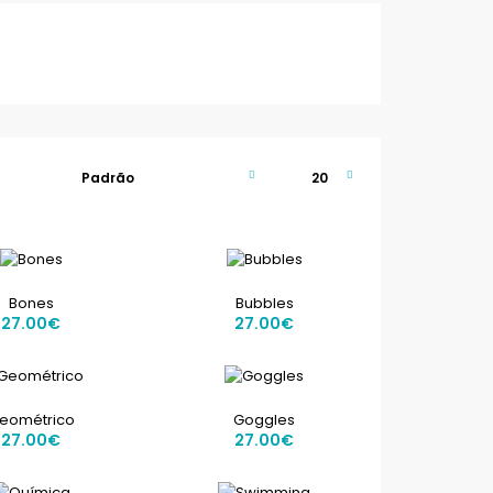
Bones
Bubbles
Sunga em tons de verde, lembrando asas de
27.00€
27.00€
papagaio...
eométrico
Goggles
27.00€
27.00€