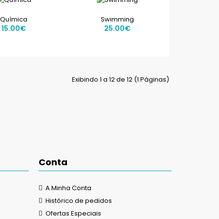
Sunga em tons de verde, com aviões a branco. ..
Química
Swimming
15.00€
25.00€
Exibindo 1 a 12 de 12 (1 Páginas)
Sunga laranja, com ossos a branco. ..
Conta
A Minha Conta
..
Histórico de pedidos
Ofertas Especiais