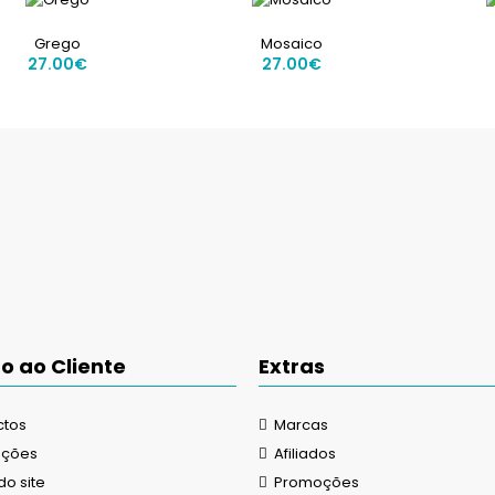
Aviões
27.00€
Grego
Mosaico
27.00€
27.00€
Bones
27.00€
o ao Cliente
Extras
ctos
Marcas
Bubbles
27.00€
uções
Afiliados
o site
Promoções